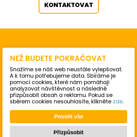
KONTAKTOVAT
JR STaKR s.r.o.
NEŽ BUDETE POKRAČOVAT
U Stadionu 1999/9A
792 01 Bruntál
Snažíme se náš web neustále vylepšovat.
A k tomu potřebujeme data. Sbíráme je
pomocí cookies, které nám pomáhají
analyzovat návštěvnost a následně
+420 554 254 710
přizpůsobit obsah a reklamu. Pokud se
sběrem cookies nesouhlasíte, klikněte
zde
.
jrstakr@jrstakr.cz
fakturace@jrstakr.cz
Povolit vše
@jr_stakr
Přizpůsobit