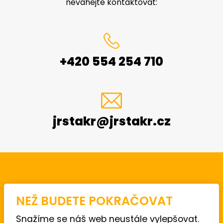
neváhejte kontaktovat:
+420 554 254 710
jrstakr@jrstakr.cz
JR STaKR s.r.o.
NEŽ BUDETE POKRAČOVAT
U Stadionu 1999/9A
792 01 Bruntál
Snažíme se náš web neustále vylepšovat.